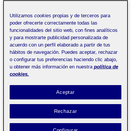
Hola, adjunto el video de la actividad.
(https://www.youtube.com/watch?
Utilizamos
cookies
propias y de terceros para
poder ofrecerte correctamente todas las
v=3q7vGpKiG5E)
funcionalidades del sitio web, con fines analíticos
y para mostrarte publicidad personalizada de
R
acuerdo con un perfil elaborado a partir de tus
e
hábitos de navegación. Puedes aceptar, rechazar
p
o configurar tus preferencias haciendo clic abajo,
r
u obtener más información en nuestra
política de
o
cookies.
d
u
Aceptar
c
00:00
00:11
t
Entrega de la actividad R5
Rechazar
o
r
d
Configurar