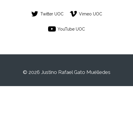
Twitter UOC
Vimeo UOC
YouTube UOC
© 2026 Justino Rafael Gato Muélledes
Este es un espacio de trabajo personal de
un/a estudiante de la Universitat Oberta de
Catalunya. Cualquier contenido publicado
en este espacio es responsabilidad de su
autor/a.