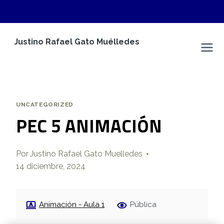
Saltar
Justino Rafael Gato Muélledes
al
Justino Rafael Gato Muélledes
contenido
UNCATEGORIZED
PEC 5 ANIMACIÓN
Por
Justino Rafael Gato Muelledes
14 diciembre, 2024
Animación - Aula 1
Pública