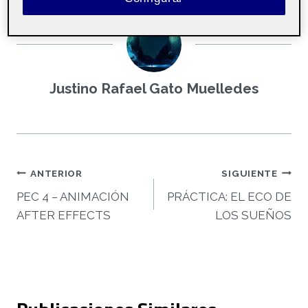
e
v
í
d
e
Justino Rafael Gato Muelledes
o
Navegación
ANTERIOR
SIGUIENTE
PEC 4 – ANIMACIÓN
PRÁCTICA: EL ECO DE
de
AFTER EFFECTS
LOS SUEÑOS
entradas