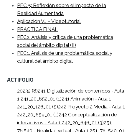
PEC 5: Reflexión sobre el impacto de la
Realidad Aumentada
Aplicación VJ – Videotutorial
PRACTICA FINAL
PEC2. Análisis y crítica de una problemática
social del ámbito digital (II)
PEC1. Análisis de una problemática social y
cultural del ámbito digital
ACTIFOLIO
20232 (8)
241 Digitalización de contenidos - Aula
1 241_20_652_01 (1)
241 Animación - Aula 1
241_20_126_01 (5)
242 Proyecto 2.Media - Aula 1
242_20_659_01 (1)
242 Conceptualización de
interactivos - Aula 1 242_20_646_01 (3)
251
76.540 - Realidad virtual - Aula 1 251_76_540_01