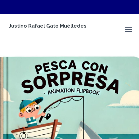
Saltar
Justino Rafael Gato Muélledes
al
Justino Rafael Gato Muélledes
contenido