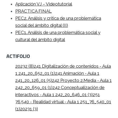
Aplicación VJ – Videotutorial
PRACTICA FINAL
PEC2. Análisis y crítica de una problemática
social del ámbito digital (II)
PEC1. Análisis de una problemática social y
cultural del ámbito digital
ACTIFOLIO
20232 (8)
241 Digitalización de contenidos - Aula
1 241_20_652_01 (1)
241 Animación - Aula 1
241_20_126_01 (5)
242 Proyecto 2.Media - Aula 1
242_20_659_01 (1)
242 Conceptualización de
interactivos - Aula 1 242_20_646_01 (3)
251
76.540 - Realidad virtual - Aula 1 251_76_540_01
(1)
20231 (3)